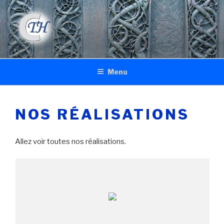
Skip
to
content
CONCEPTION THOR MÉDIA
Conception Web
Menu
NOS RÉALISATIONS
Allez voir toutes nos réalisations.